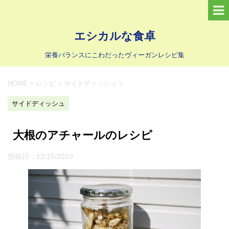
エシカルな食卓
栄養バランスにこわだったヴィーガンレシピ集
HOME
>
レシピ
>
サイドディッシュ
>
サイドディッシュ
大根のアチャールのレシピ
投稿日：
12/15/2019