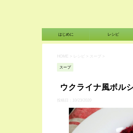
はじめに
レシピ
HOME
>
レシピ
>
スープ
>
スープ
ウクライナ風ボル
投稿日：
10/23/2020