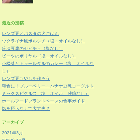
最近の投稿
レンズ豆とパスタの犬ごはん
ウクライナ風ボルシチ（塩・オイルなし）
冷凍豆腐のセビチェ（塩なし）
ビーツのポリヤル（塩・オイルなし）
小松菜とトゥールダルのカレー（塩、オイルな
し）
レンズ豆もやしを作ろう
朝食に！ブルーベリー・バナナ豆乳ヨーグルト
ミックスピクルス（塩、オイル、砂糖なし）
ホールフードプラントベースの食事ガイド
塩を摂らなくて大丈夫？
アーカイブ
2021年3月