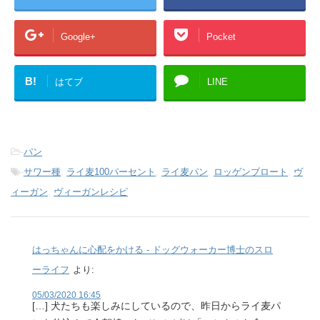
Google+
Pocket
B!
はてブ
LINE
-
パン
-
サワー種
,
ライ麦100パーセント
,
ライ麦パン
,
ロッゲンブロート
,
ヴ
ィーガン
,
ヴィーガンレシピ
はっちゃんに心配をかける - ドッグウォーカー博士のスロ
ーライフ
より:
05/03/2020 16:45
[…] 犬たちも楽しみにしているので、昨日からライ麦パ