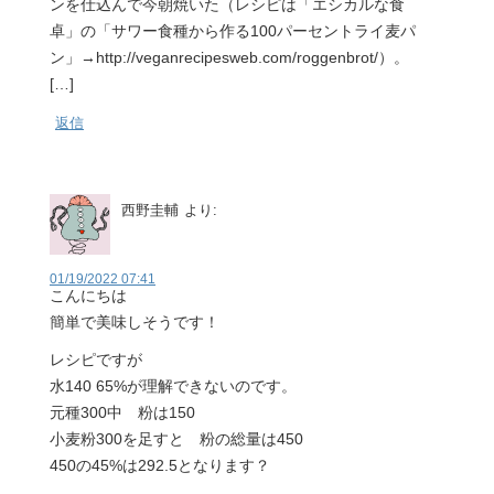
ンを仕込んで今朝焼いた（レシピは「エシカルな食
卓」の「サワー食種から作る100パーセントライ麦パ
ン」→http://veganrecipesweb.com/roggenbrot/）。
[…]
返信
西野圭輔
より:
01/19/2022 07:41
こんにちは
簡単で美味しそうです！
レシピですが
水140 65%が理解できないのです。
元種300中 粉は150
小麦粉300を足すと 粉の総量は450
450の45%は292.5となります？