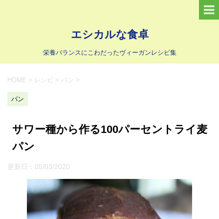
エシカルな食卓
栄養バランスにこわだったヴィーガンレシピ集
HOME
>
レシピ
>
パン
>
パン
サワー種から作る100パーセントライ麦
パン
更新日：
05/03/2020