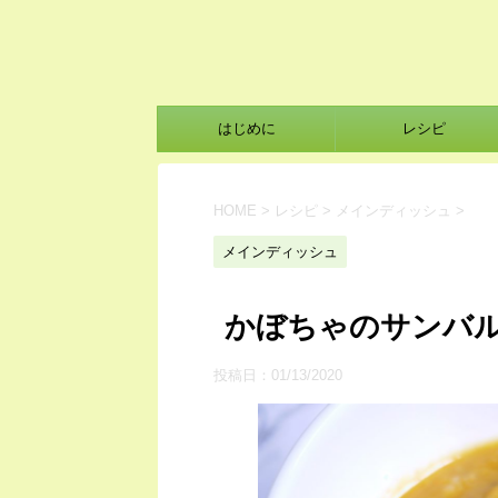
はじめに
レシピ
HOME
>
レシピ
>
メインディッシュ
>
メインディッシュ
かぼちゃのサンバ
投稿日：
01/13/2020