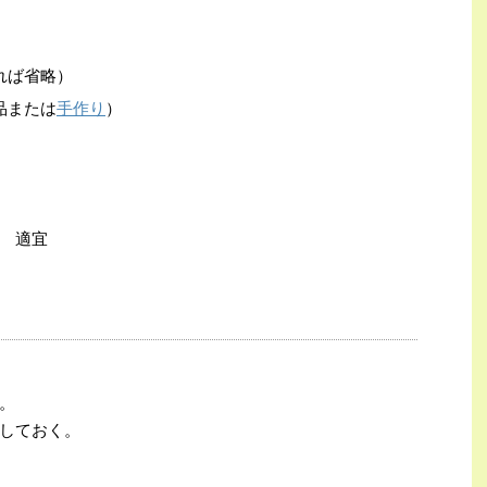
れば省略）
品または
手作り
）
 適宜
。
しておく。