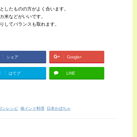
としたものの方がよく合います。
カ米などがいいです。
りしてバランスも取れます。
シェア
Google+
!
はてブ
LINE
ガンレシピ
,
南インド料理
,
日本かぼちゃ