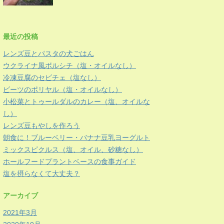
最近の投稿
レンズ豆とパスタの犬ごはん
ウクライナ風ボルシチ（塩・オイルなし）
冷凍豆腐のセビチェ（塩なし）
ビーツのポリヤル（塩・オイルなし）
小松菜とトゥールダルのカレー（塩、オイルな
し）
レンズ豆もやしを作ろう
朝食に！ブルーベリー・バナナ豆乳ヨーグルト
ミックスピクルス（塩、オイル、砂糖なし）
ホールフードプラントベースの食事ガイド
塩を摂らなくて大丈夫？
アーカイブ
2021年3月