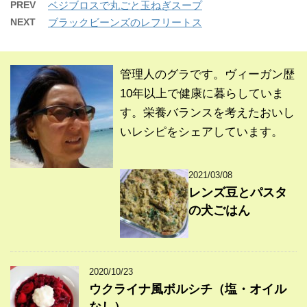
PREV
ベジブロスで丸ごと玉ねぎスープ
NEXT
ブラックビーンズのレフリートス
管理人のグラです。ヴィーガン歴
10年以上で健康に暮らしていま
す。栄養バランスを考えたおいし
いレシピをシェアしています。
2021/03/08
レンズ豆とパスタ
の犬ごはん
2020/10/23
ウクライナ風ボルシチ（塩・オイル
なし）