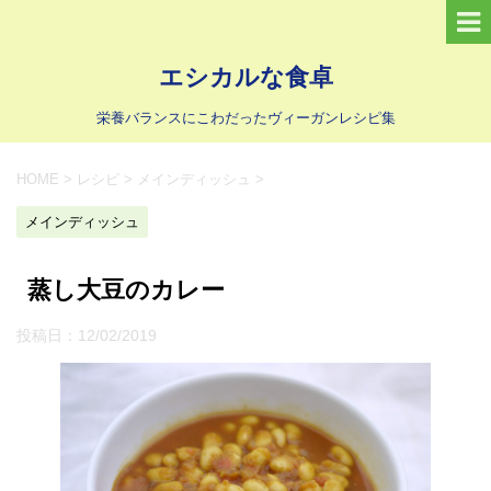
エシカルな食卓
栄養バランスにこわだったヴィーガンレシピ集
HOME
>
レシピ
>
メインディッシュ
>
メインディッシュ
蒸し大豆のカレー
投稿日：
12/02/2019