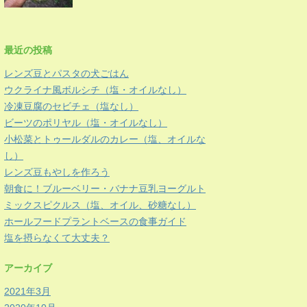
最近の投稿
レンズ豆とパスタの犬ごはん
ウクライナ風ボルシチ（塩・オイルなし）
冷凍豆腐のセビチェ（塩なし）
ビーツのポリヤル（塩・オイルなし）
小松菜とトゥールダルのカレー（塩、オイルな
し）
レンズ豆もやしを作ろう
朝食に！ブルーベリー・バナナ豆乳ヨーグルト
ミックスピクルス（塩、オイル、砂糖なし）
ホールフードプラントベースの食事ガイド
塩を摂らなくて大丈夫？
アーカイブ
2021年3月