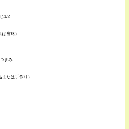
1/2
れば省略）
つまみ
品または手作り）