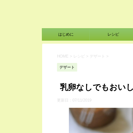
はじめに
レシピ
HOME
>
レシピ
>
デザート
>
デザート
乳卵なしでもおい
更新日：
07/11/2019