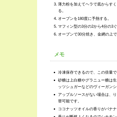
薄力粉を加えてヘラで底からすく
る。
オーブンを180度に予熱する。
マフィン型の3分の2から4分の3
オーブンで30分焼き、金網の上
メモ
冷凍保存できるので、この倍量で
砂糖は上白糖やグラニュー糖は生
ッツシュガーなどのヴィーガンシ
アップルソースがない場合は、り
替可能です。
ココナッツオイルの香りがバナナ
香りが断然よくなるのでシナモン