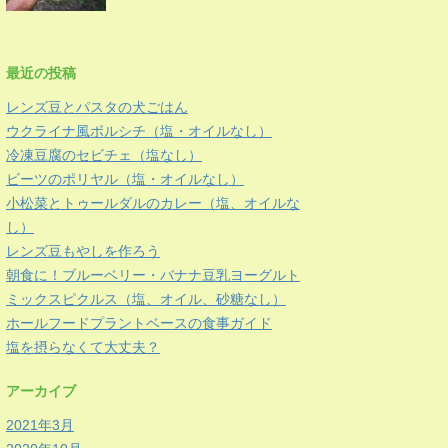
最近の投稿
レンズ豆とパスタの犬ごはん
ウクライナ風ボルシチ（塩・オイルなし）
冷凍豆腐のセビチェ（塩なし）
ビーツのポリヤル（塩・オイルなし）
小松菜とトゥールダルのカレー（塩、オイルな
し）
レンズ豆もやしを作ろう
朝食に！ブルーベリー・バナナ豆乳ヨーグルト
ミックスピクルス（塩、オイル、砂糖なし）
ホールフードプラントベースの食事ガイド
塩を摂らなくて大丈夫？
アーカイブ
2021年3月