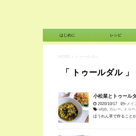
はじめに
レシピ
HOME
>
トゥールダル
「 トゥールダル 」
小松菜とトゥール
2020/10/17
-
メイ
wfpb
,
カレー
,
トゥー
ほうれん草で作ること