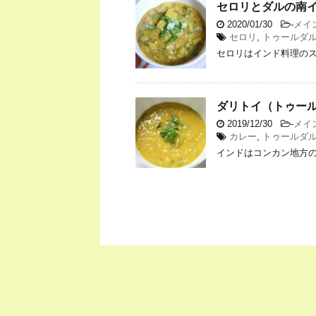
セロリとダルの南
2020/01/30
-
メイ
セロリ
,
トゥールダ
セロリはインド料理の
ダリトイ（トゥー
2019/12/30
-
メイ
カレー
,
トゥールダ
インドはコンカン地方