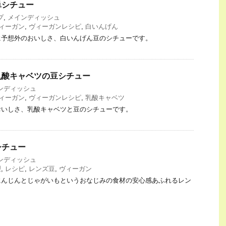
単シチュー
プ
,
メインディッシュ
ィーガン
,
ヴィーガンレシピ
,
白いんげん
に予想外のおいしさ、白いんげん豆のシチューです。
乳酸キャベツの豆シチュー
ンディッシュ
ィーガン
,
ヴィーガンレシピ
,
乳酸キャベツ
おいしさ、乳酸キャベツと豆のシチューです。
シチュー
ンディッシュ
理
,
レシピ
,
レンズ豆
,
ヴィーガン
にんじんとじゃがいもというおなじみの食材の安心感あふれるレン