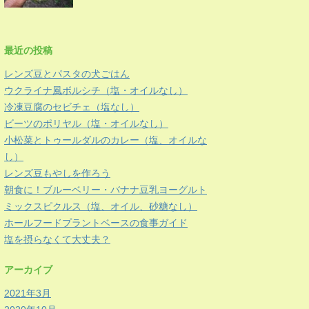
最近の投稿
レンズ豆とパスタの犬ごはん
ウクライナ風ボルシチ（塩・オイルなし）
冷凍豆腐のセビチェ（塩なし）
ビーツのポリヤル（塩・オイルなし）
小松菜とトゥールダルのカレー（塩、オイルな
し）
レンズ豆もやしを作ろう
朝食に！ブルーベリー・バナナ豆乳ヨーグルト
ミックスピクルス（塩、オイル、砂糖なし）
ホールフードプラントベースの食事ガイド
塩を摂らなくて大丈夫？
アーカイブ
2021年3月