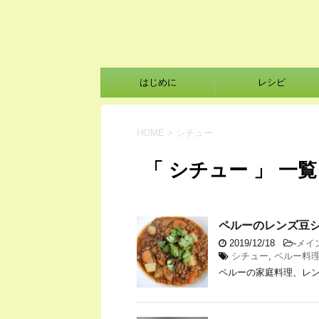
はじめに
レシピ
HOME
>
シチュー
「 シチュー 」 一覧
ペルーのレンズ豆
2019/12/18
-
メイ
シチュー
,
ペルー料
ペルーの家庭料理、レ