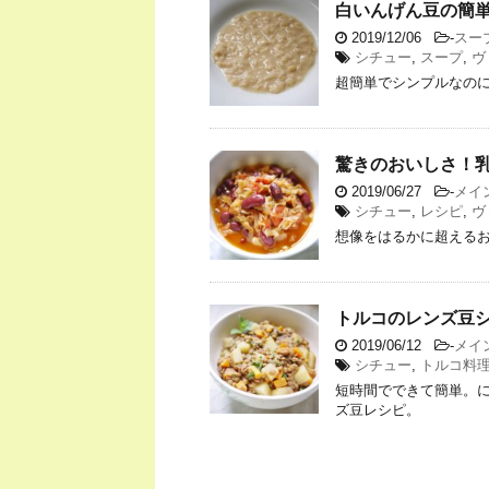
白いんげん豆の簡
2019/12/06
-
スー
シチュー
,
スープ
,
ヴ
超簡単でシンプルなの
驚きのおいしさ！
2019/06/27
-
メイ
シチュー
,
レシピ
,
ヴ
想像をはるかに超える
トルコのレンズ豆
2019/06/12
-
メイ
シチュー
,
トルコ料
短時間でできて簡単。
ズ豆レシピ。