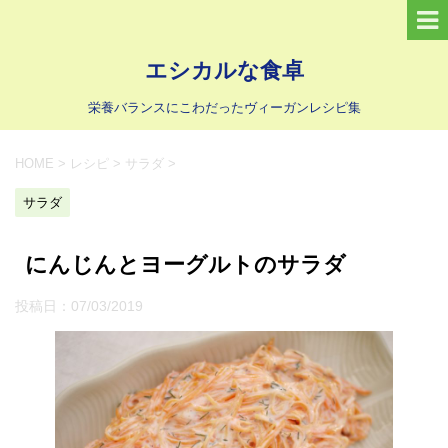
エシカルな食卓
栄養バランスにこわだったヴィーガンレシピ集
HOME
>
レシピ
>
サラダ
>
サラダ
にんじんとヨーグルトのサラダ
投稿日：
07/03/2019