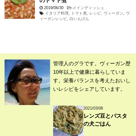
のトマト煮
2019/06/30
-
メインディッシュ
イタリア料理
,
トマト煮
,
レシピ
,
ヴィーガン
,
ヴ
ィーガンレシピ
,
白いんげん
管理人のグラです。ヴィーガン歴
10年以上で健康に暮らしていま
す。栄養バランスを考えたおいし
いレシピをシェアしています。
2021/03/08
レンズ豆とパスタ
の犬ごはん