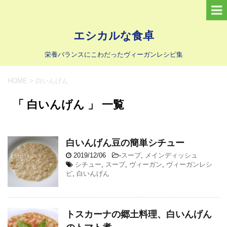
エシカルな食卓
栄養バランスにこわだったヴィーガンレシピ集
HOME
>
白いんげん
「 白いんげん 」 一覧
白いんげん豆の簡単シチュー
2019/12/06
-
スープ
,
メインディッシュ
シチュー
,
スープ
,
ヴィーガン
,
ヴィーガンレシ
ピ
,
白いんげん
トスカーナの郷土料理、白いんげん