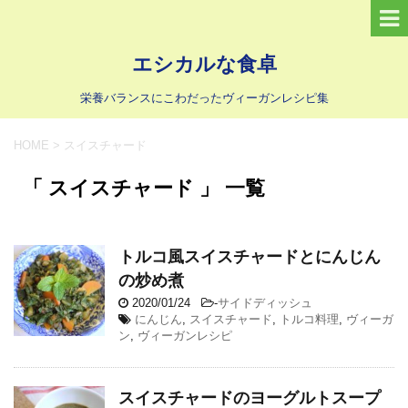
エシカルな食卓
栄養バランスにこわだったヴィーガンレシピ集
HOME
>
スイスチャード
「 スイスチャード 」 一覧
トルコ風スイスチャードとにんじん
の炒め煮
2020/01/24
-
サイドディッシュ
にんじん
,
スイスチャード
,
トルコ料理
,
ヴィーガ
ン
,
ヴィーガンレシピ
スイスチャードのヨーグルトスープ