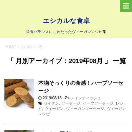
エシカルな食卓
栄養バランスにこわだったヴィーガンレシピ集
HOME
>
2019年
>
8月
「 月別アーカイブ：2019年08月 」 一覧
本物そっくりの食感！ハーブソーセ
ージ
2019/08/18
-
メインディッシュ
セイタン
,
ソーセージ
,
ハーブソーセージ
,
レシ
ピ
,
ヴィーガン
,
ヴィーガンソーセージ
,
ヴィーガン
レシピ