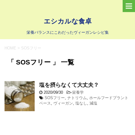
エシカルな食卓
栄養バランスにこわだったヴィーガンレシピ集
HOME
>
SOSフリー
「 SOSフリー 」 一覧
塩を摂らなくて大丈夫？
2020/09/30
-
栄養学
SOSフリー
,
ナトリウム
,
ホールフードプラント
ベース
,
ヴィーガン
,
塩なし
,
減塩