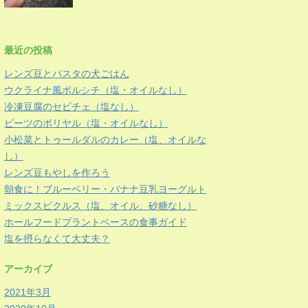
最近の投稿
レンズ豆とパスタの犬ごはん
ウクライナ風ボルシチ（塩・オイルなし）
冷凍豆腐のセビチェ（塩なし）
ビーツのポリヤル（塩・オイルなし）
小松菜とトゥールダルのカレー（塩、オイルな
し）
レンズ豆もやしを作ろう
朝食に！ブルーベリー・バナナ豆乳ヨーグルト
ミックスピクルス（塩、オイル、砂糖なし）
ホールフードプラントベースの食事ガイド
塩を摂らなくて大丈夫？
アーカイブ
2021年3月