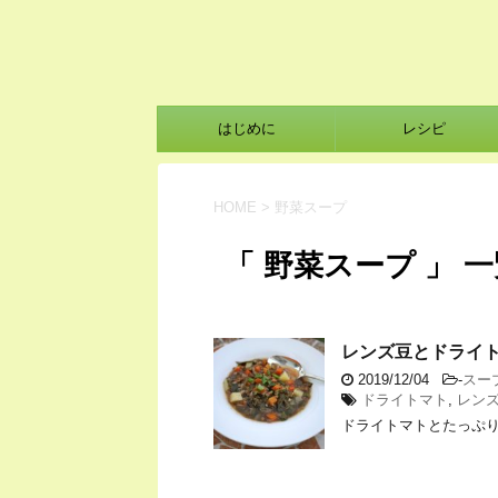
はじめに
レシピ
HOME
>
野菜スープ
「 野菜スープ 」 
レンズ豆とドライ
2019/12/04
-
スー
ドライトマト
,
レン
ドライトマトとたっぷ