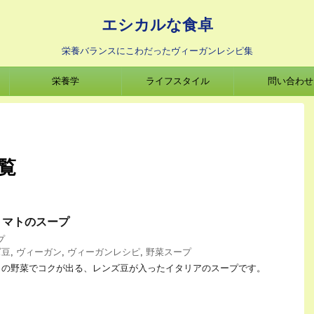
エシカルな食卓
栄養バランスにこわだったヴィーガンレシピ集
栄養学
ライフスタイル
問い合わせ
一覧
トマトのスープ
プ
ズ豆
,
ヴィーガン
,
ヴィーガンレシピ
,
野菜スープ
りの野菜でコクが出る、レンズ豆が入ったイタリアのスープです。