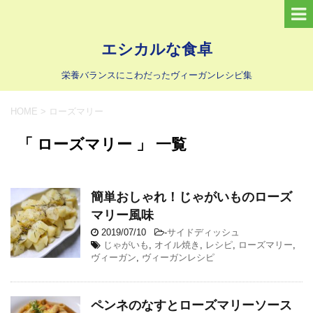
エシカルな食卓
栄養バランスにこわだったヴィーガンレシピ集
HOME
>
ローズマリー
「 ローズマリー 」 一覧
簡単おしゃれ！じゃがいものローズ
マリー風味
2019/07/10
-
サイドディッシュ
じゃがいも
,
オイル焼き
,
レシピ
,
ローズマリー
,
ヴィーガン
,
ヴィーガンレシピ
ペンネのなすとローズマリーソース