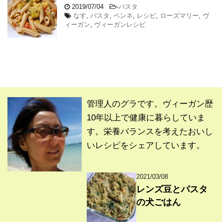
2019/07/04
-
パスタ
なす
,
パスタ
,
ペンネ
,
レシピ
,
ローズマリー
,
ヴ
ィーガン
,
ヴィーガンレシピ
管理人のグラです。ヴィーガン歴
10年以上で健康に暮らしていま
す。栄養バランスを考えたおいし
いレシピをシェアしています。
2021/03/08
レンズ豆とパスタ
の犬ごはん