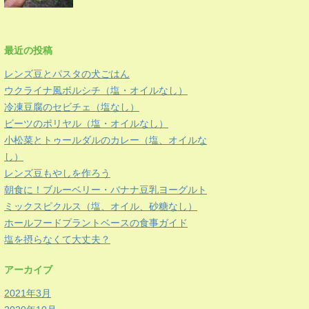
最近の投稿
レンズ豆とパスタの犬ごはん
ウクライナ風ボルシチ（塩・オイルなし）
冷凍豆腐のセビチェ（塩なし）
ビーツのポリヤル（塩・オイルなし）
小松菜とトゥールダルのカレー（塩、オイルな
し）
レンズ豆もやしを作ろう
朝食に！ブルーベリー・バナナ豆乳ヨーグルト
ミックスピクルス（塩、オイル、砂糖なし）
ホールフードプラントベースの食事ガイド
塩を摂らなくて大丈夫？
アーカイブ
2021年3月