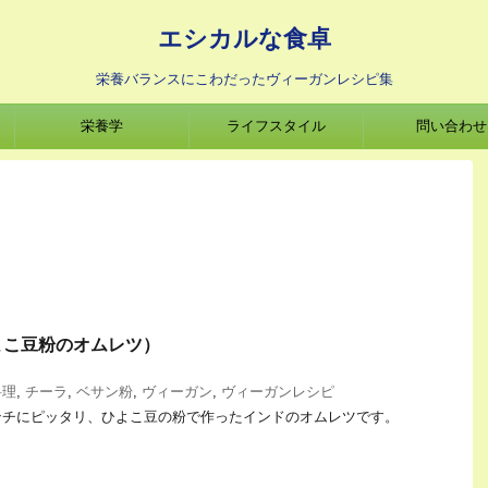
エシカルな食卓
栄養バランスにこわだったヴィーガンレシピ集
栄養学
ライフスタイル
問い合わせ
よこ豆粉のオムレツ）
料理
,
チーラ
,
ベサン粉
,
ヴィーガン
,
ヴィーガンレシピ
ンチにピッタリ、ひよこ豆の粉で作ったインドのオムレツです。