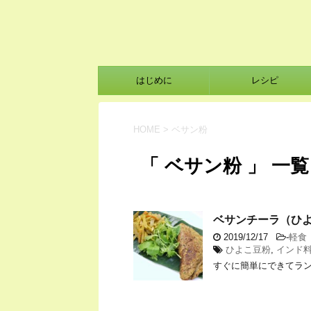
はじめに
レシピ
HOME
>
ベサン粉
「 ベサン粉 」 一覧
ベサンチーラ（ひ
2019/12/17
-
軽食
ひよこ豆粉
,
インド
すぐに簡単にできてラ